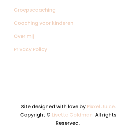
Groepscoaching
Coaching voor kinderen
Over mij
Privacy Policy
Site designed with love by
Pixxel Juice
.
Copyright ©
Lisette Goldman
All rights
Reserved.